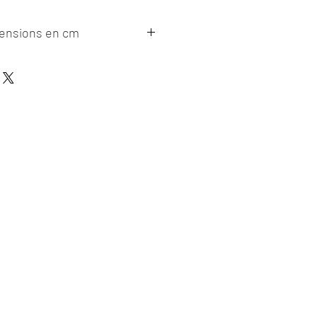
mensions en cm
ite
18, profondeur 14