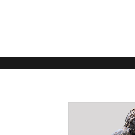
LAURE POLIN, SCULPTURES
Accueil
BRONZE
ARDOISE
PNEU recyclé
PETITS