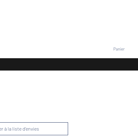
VENEMENTS
TARIFS
Contact
Se connecter
Panier
+33677805960
r à la liste d'envies