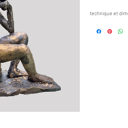
technique et di
Sculpture en terre cu
hauteur 23, largeur 