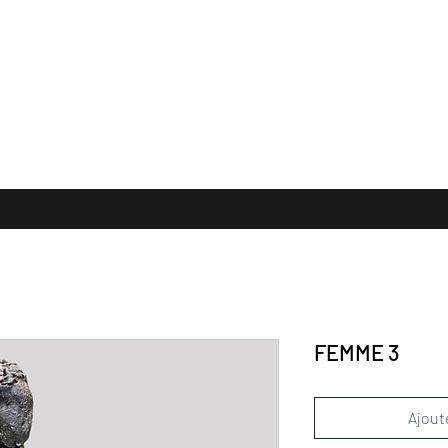
 FORMATS
TERRES CUITES
Collection Privée
PUBLICATION
E
FEMME 3
Ajoute