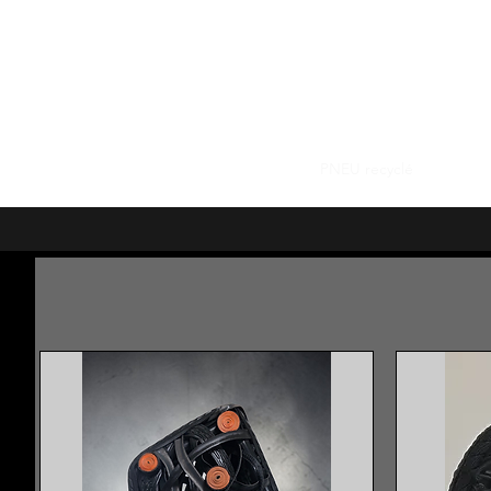
LAURE POLIN, SCULPTURES
Accueil
BRONZE
ARDOISE
PNEU recyclé
PETITS