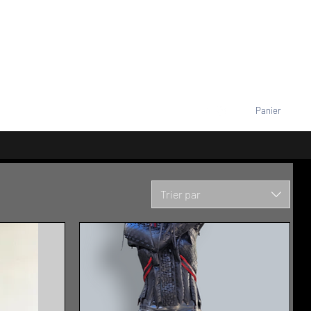
VENEMENTS
TARIFS
Contact
Se connecter
Panier
+33677805960
Trier par