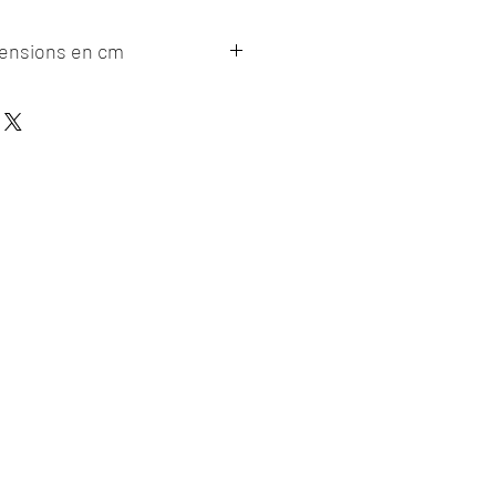
mensions en cm
ite
26, profondeur 20