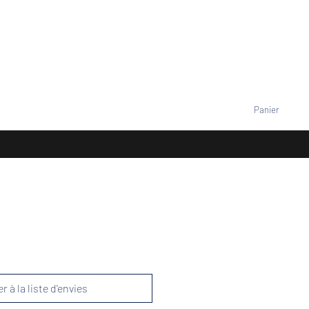
VENEMENTS
TARIFS
Contact
Se connecter
Panier
+33677805960
r à la liste d'envies