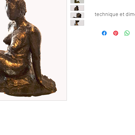
technique et di
Sculpture en terre cu
hauteur 20, largeur 