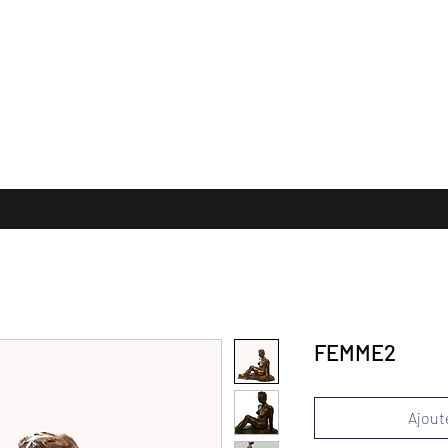
 FORMATS
TERRES CUITES
Collection Privée
PUBLICATION
E
FEMME2
Ajoute