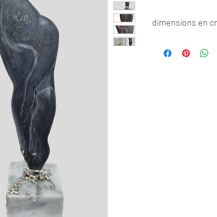
dimensions en 
Hauteur totale 32cm
7*7cm
Sculpture en ardoise
socle en marbre.