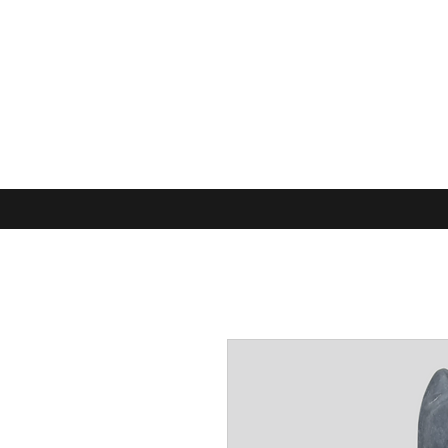
LAURE POLIN, SCULPTURES
Accueil
BRONZE
ARDOISE
PNEU recyclé
PETITS