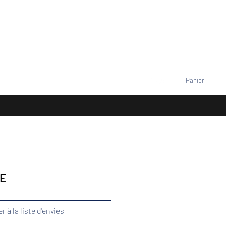
VENEMENTS
TARIFS
Contact
Se connecter
Panier
+33677805960
E
r à la liste d'envies