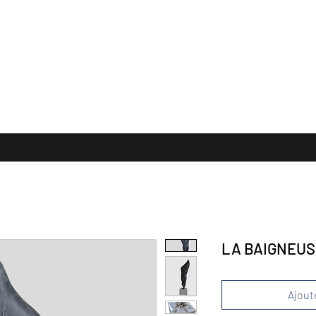
 FORMATS
TERRES CUITES
Collection Privée
PUBLICATION
E
LA BAIGNEUS
Ajoute