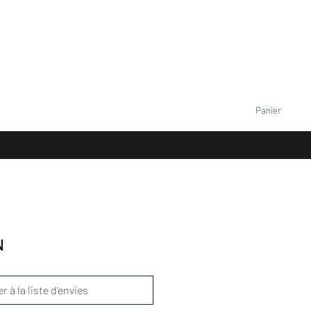
VENEMENTS
TARIFS
Contact
Se connecter
Panier
+33677805960
N
r à la liste d'envies