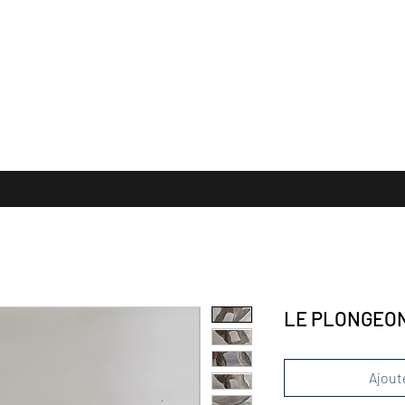
 FORMATS
TERRES CUITES
Collection Privée
PUBLICATION
E
LE PLONGEO
Ajoute