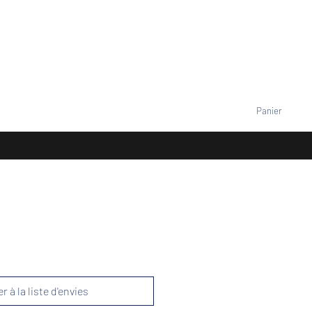
VENEMENTS
TARIFS
Contact
Se connecter
Panier
+33677805960
r à la liste d'envies