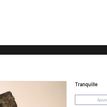
 FORMATS
TERRES CUITES
Collection Privée
PUBLICATION
E
Tranquille
Ajoute