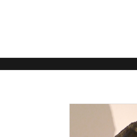
LAURE POLIN, SCULPTURES
Accueil
BRONZE
ARDOISE
PNEU recyclé
PETITS