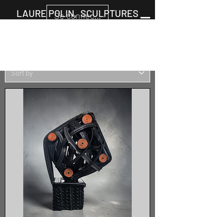
LAURE POLIN, SCULPTURES
Se connecter
Cart
+33677805960